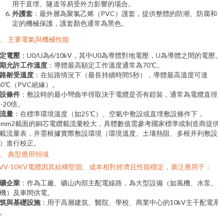
用于直埋、隧道等易受外力影響的場合。
外護套
：最外層為聚氯乙烯（PVC）護套，提供整體的防潮、防腐和
定的機械保護，護套顏色通常為黑色。
、 主要電氣與機械性能
定電壓
：U0/U為6/10kV，其中U0為導體對地電壓，U為導體之間的電壓
期允許工作溫度
：導體最高額定工作溫度通常為70℃。
路耐受溫度
：在短路情況下（最長持續時間5秒），導體最高溫度可達
60℃（PVC絕緣）。
設條件
：敷設時的最小彎曲半徑取決于電纜是否有鎧裝，通常為電纜直徑
2-20倍。
流量
：在標準環境溫度（如25℃）、空氣中敷設或直埋敷設條件下，
5mm2截面的銅芯電纜載流量較大，具體數值需參考國家標準或制造商提
載流量表，并需根據實際敷設環境（環境溫度、土壤熱阻、多根并列敷設
）進行校正。
、 典型應用領域
VV-10KV電纜因其結構堅固、成本相對經濟且性能穩定，廣泛應用于：
礦企業
：作為工廠、礦山內部主配電線路，為大型設備（如風機、水泵、
機）及車間供電。
筑與基礎設施
：用于高層建筑、醫院、學校、商業中心的10kV主干配電
。