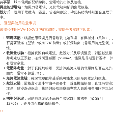
共事業
：城市電網的配網線路、變電站的出線及連接。
再生能源場站
：如風力發電場、光伏電站內部的集電線路。
設方式
：適用于電纜溝、隧道、管道內敷設，帶鎧裝結構特別適合直埋于
中。
、 選型與使用注意事項
選擇和使用MVV-10KV 3*95電纜時，需綜合考慮以下因素：
環境匹配
：確認使用環境是否需鎧裝（如直埋、有機械外力風險）、
否需要阻燃（型號中或有“ZR”前綴）或低煙無鹵（需選用特定型號）
性。
載流量校驗
：根據實際負載電流、敷設方式及環境溫度，對照載流量
并考慮校正系數，確保所選截面（95mm2）能滿足長期運行要求，
有適當余量。
電壓降考量
：對于長距離輸電，需計算線路末端的電壓降是否在允許
圍內（通常不超過5%）。
短路電流校驗
：確保電纜能承受系統可能出現的短路電流熱效應。
敷設安裝
：嚴格遵守最小彎曲半徑要求，避免機械損傷；直埋時需注
埋深、鋪沙蓋磚保護；接頭與終端頭應由專業人員采用專用附件規范
作。
標準與認證
：采購時應確認產品符合國家或行業標準（如GB/T
12706），并具備合格的檢驗報告。
**