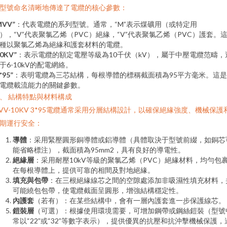
型號命名清晰地傳達了電纜的核心參數：
MVV”
：代表電纜的系列型號。通常，“M”表示煤礦用（或特定用
），“V”代表聚氯乙烯（PVC）絕緣，“V”代表聚氯乙烯（PVC）護套。
種以聚氯乙烯為絕緣和護套材料的電纜。
10KV”
：表示電纜的額定電壓等級為10千伏（kV），屬于中壓電纜范疇，
于6-10kV的配電網絡。
*95”
：表明電纜為三芯結構，每根導體的標稱截面積為95平方毫米。這
電纜載流能力的關鍵參數。
、 結構特點與材料構成
VV-10KV 3*95電纜通常采用分層結構設計，以確保絕緣強度、機械保護
期運行安全：
導體
：采用緊壓圓形銅導體或鋁導體（具體取決于型號前綴，如銅芯
能省略標注），截面積為95mm2，具有良好的導電性。
絕緣層
：采用耐壓10kV等級的聚氯乙烯（PVC）絕緣材料，均勻包
在每根導體上，提供可靠的相間及對地絕緣。
填充與包帶
：在三根絕緣線芯之間的空隙處添加非吸濕性填充材料，
可能繞包包帶，使電纜截面呈圓形，增強結構穩定性。
內護套
（若有）：在某些結構中，會有一層內護套進一步保護線芯。
鎧裝層
（可選）：根據使用環境需要，可增加鋼帶或鋼絲鎧裝（型號
常以“22”或“32”等數字表示），提供優異的抗壓和抗沖擊機械保護，